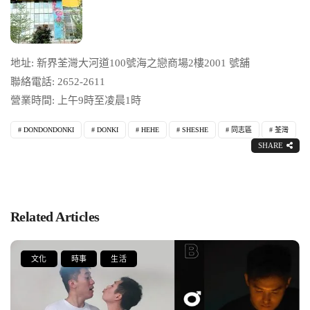
地址: 新界荃灣大河道100號海之戀商場2樓2001 號舖
聯絡電話: 2652-2611
營業時間: 上午9時至凌晨1時
DONDONDONKI
DONKI
HEHE
SHESHE
同志區
荃灣
SHARE
Related Articles
文化
時事
生活