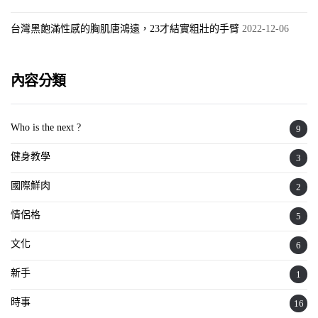
台灣黑飽滿性感的胸肌唐鴻遠，23才結實粗壯的手臂
2022-12-06
內容分類
Who is the next ?
9
健身教學
3
國際鮮肉
2
情侶格
5
文化
6
新手
1
時事
16