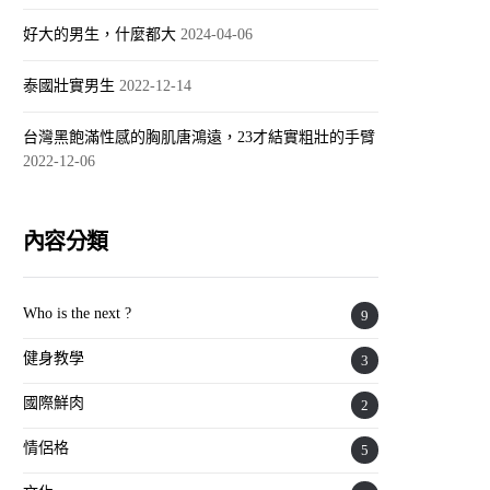
好大的男生，什麼都大
2024-04-06
泰國壯實男生
2022-12-14
台灣黑飽滿性感的胸肌唐鴻遠，23才結實粗壯的手臂
2022-12-06
內容分類
Who is the next ?
9
健身教學
3
國際鮮肉
2
情侶格
5