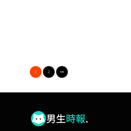
Post Format Video
2010-06-03
未分類
Post Format Link
1
2
2010-03-07