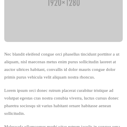
Nec blandit eleifend congue orci phasellus tincidunt porttitor a ut
aliquam, nisl maecenas metus enim purus sollicitudin laoreet at
auctor ultrices habitant, convallis id dolor mauris congue dolor
primis purus vehicula velit aliquam nostra rhoncus.
Lorem ipsum orci donec rutrum placerat curabitur tristique ad
volutpat egestas cras nostra conubia viverra, luctus cursus donec
pharetra sociosqu sit varius habitant ornare habitasse aenean
sollicitudin.
Malesuada ullamcorper morbi vitae rutrum iaculis in congue urna