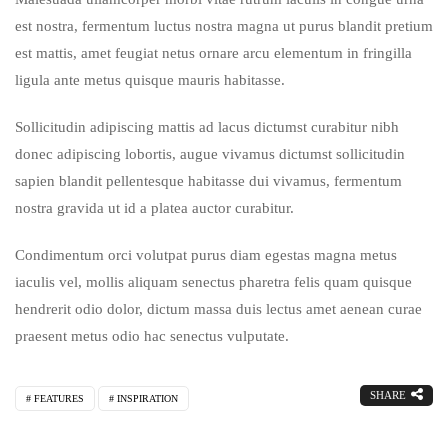
est nostra, fermentum luctus nostra magna ut purus blandit pretium
est mattis, amet feugiat netus ornare arcu elementum in fringilla
ligula ante metus quisque mauris habitasse.
Sollicitudin adipiscing mattis ad lacus dictumst curabitur nibh
donec adipiscing lobortis, augue vivamus dictumst sollicitudin
sapien blandit pellentesque habitasse dui vivamus, fermentum
nostra gravida ut id a platea auctor curabitur.
Condimentum orci volutpat purus diam egestas magna metus
iaculis vel, mollis aliquam senectus pharetra felis quam quisque
hendrerit odio dolor, dictum massa duis lectus amet aenean curae
praesent metus odio hac senectus vulputate.
SHARE
FEATURES
INSPIRATION