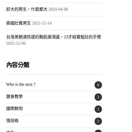
好大的男生，什麼都大
2024-04-06
泰國壯實男生
2022-12-14
台灣黑飽滿性感的胸肌唐鴻遠，23才結實粗壯的手臂
2022-12-06
內容分類
Who is the next ?
9
健身教學
3
國際鮮肉
2
情侶格
5