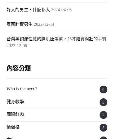
好大的男生，什麼都大
2024-04-06
泰國壯實男生
2022-12-14
台灣黑飽滿性感的胸肌唐鴻遠，23才結實粗壯的手臂
2022-12-06
內容分類
Who is the next ?
9
健身教學
3
國際鮮肉
2
情侶格
5