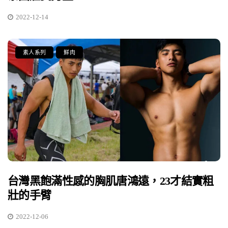
2022-12-14
素人系列
鮮肉
台灣黑飽滿性感的胸肌唐鴻遠，23才結實粗
壯的手臂
2022-12-06