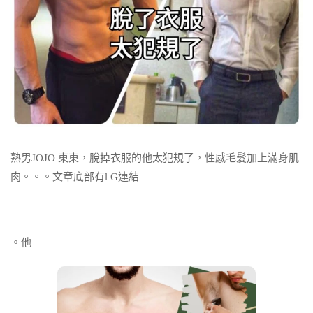
熟男JOJO 東東，脫掉衣服的他太犯規了，性感毛髮加上滿身肌
肉。。。文章底部有l G連結
。他