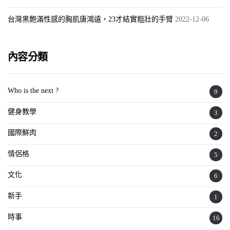
台灣黑飽滿性感的胸肌唐鴻遠，23才結實粗壯的手臂
2022-12-06
內容分類
Who is the next ?
9
健身教學
3
國際鮮肉
2
情侶格
5
文化
6
新手
1
時事
16