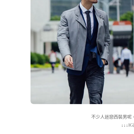
不少人迷戀西裝男呢，這
↓↓↓