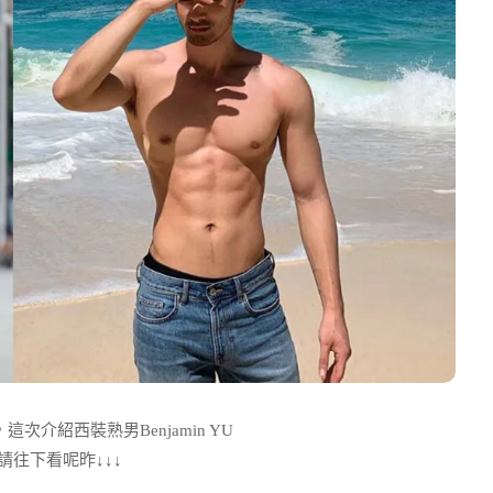
次介紹西裝熟男Benjamin YU
IG請往下看呢昨↓↓↓