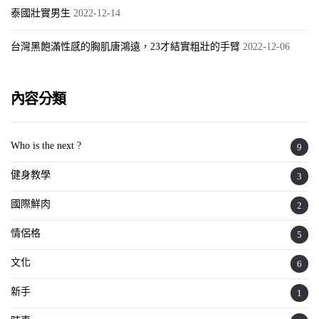
泰國壯實男生
2022-12-14
台灣黑飽滿性感的胸肌唐鴻遠，23才結實粗壯的手臂
2022-12-06
內容分類
Who is the next ?
9
健身教學
3
國際鮮肉
2
情侶格
5
文化
6
新手
1