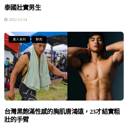
泰國壯實男生
2022-12-14
素人系列
鮮肉
台灣黑飽滿性感的胸肌唐鴻遠，23才結實粗
壯的手臂