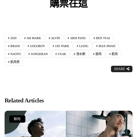
購票在這
2020
AH MARK
ALVIN
ARM PANG
BEN TSAI
BRIAN
GOGOBOY
JAY PARK
LIANG
MAX HWAN
NAOTO
SONGKRAN
USAK
潑水節
筋肉
肌肉
肌肉男
SHARE
Related Articles
鮮肉