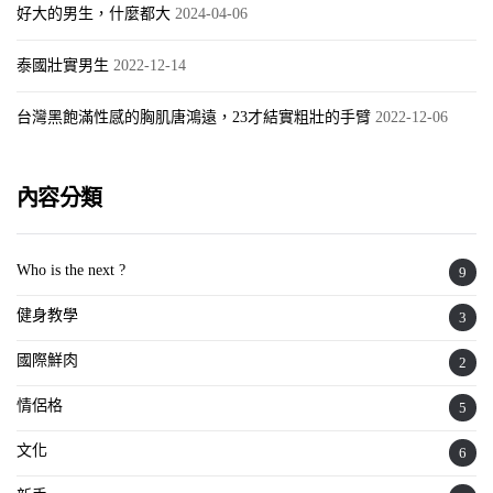
好大的男生，什麼都大
2024-04-06
泰國壯實男生
2022-12-14
台灣黑飽滿性感的胸肌唐鴻遠，23才結實粗壯的手臂
2022-12-06
內容分類
Who is the next ?
9
健身教學
3
國際鮮肉
2
情侶格
5
文化
6