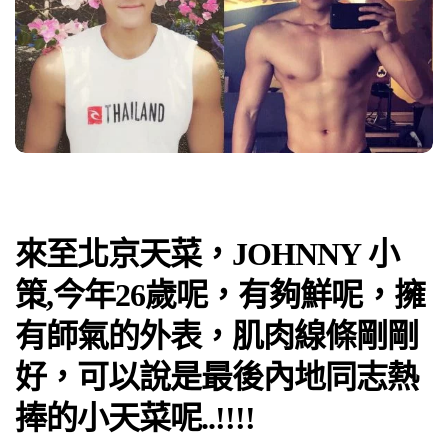
來至北京天菜，JOHNNY 小
策,今年26歲呢，有夠鮮呢，擁
有師氣的外表，肌肉線條剛剛
好，可以說是最後內地同志熱
捧的小天菜呢..!!!!