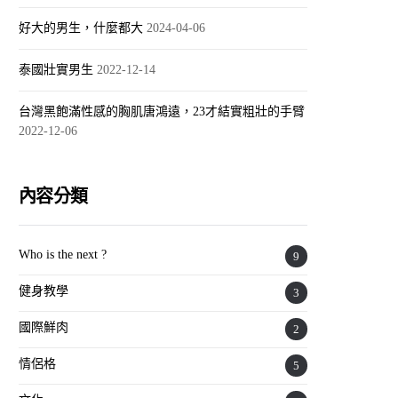
好大的男生，什麼都大
2024-04-06
泰國壯實男生
2022-12-14
台灣黑飽滿性感的胸肌唐鴻遠，23才結實粗壯的手臂
2022-12-06
內容分類
Who is the next ?
9
健身教學
3
國際鮮肉
2
情侶格
5