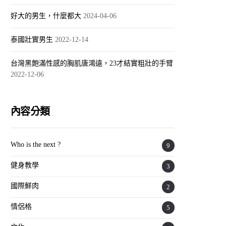
好大的男生，什麼都大
2024-04-06
泰國壯實男生
2022-12-14
台灣黑飽滿性感的胸肌唐鴻遠，23才結實粗壯的手臂
2022-12-06
內容分類
Who is the next ?
9
健身教學
3
國際鮮肉
2
情侶格
5