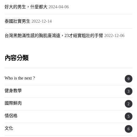
好大的男生，什麼都大
2024-04-06
泰國壯實男生
2022-12-14
台灣黑飽滿性感的胸肌唐鴻遠，23才結實粗壯的手臂
2022-12-06
內容分類
Who is the next ?
9
健身教學
3
國際鮮肉
2
情侶格
5
文化
6